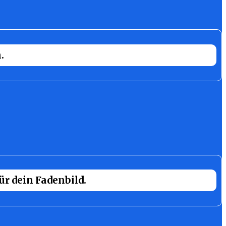
.
ür dein Fadenbild.