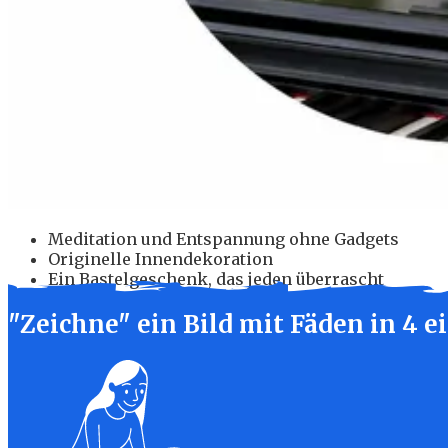
Meditation und Entspannung ohne Gadgets
Originelle Innendekoration
Ein Bastelgeschenk, das jeden überrascht
"Zeichne" ein Bild mit Fäden in
4 e