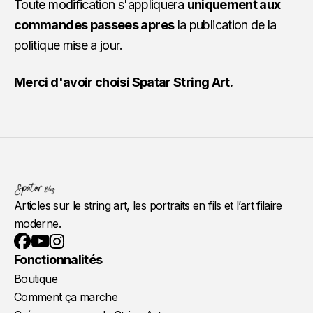
Toute modification s'appliquera
uniquement aux
commandes passees apres
la publication de la
politique mise a jour.
Merci d'avoir choisi Spatar String Art.
Articles sur le string art, les portraits en fils et l’art filaire
moderne.
YouTube
Instagram
Facebook
Fonctionnalités
Boutique
Comment ça marche