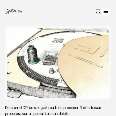
Ouvri
Recherche
Dans un kit DIY de string art : outils de precision, fil et materiaux 
prepares pour un portrait fait main detaille.