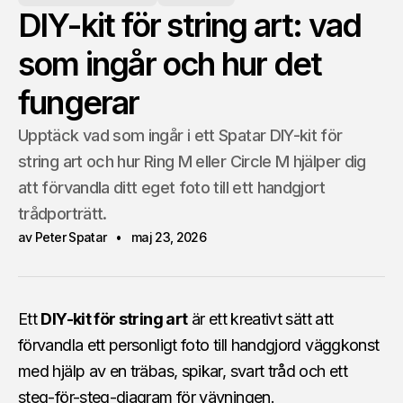
DIY-kit för string art: vad
som ingår och hur det
fungerar
Upptäck vad som ingår i ett Spatar DIY-kit för
string art och hur Ring M eller Circle M hjälper dig
att förvandla ditt eget foto till ett handgjort
trådporträtt.
av Peter Spatar
maj 23, 2026
Ett
DIY-kit för string art
är ett kreativt sätt att
förvandla ett personligt foto till handgjord väggkonst
med hjälp av en träbas, spikar, svart tråd och ett
steg-för-steg-diagram för vävningen.