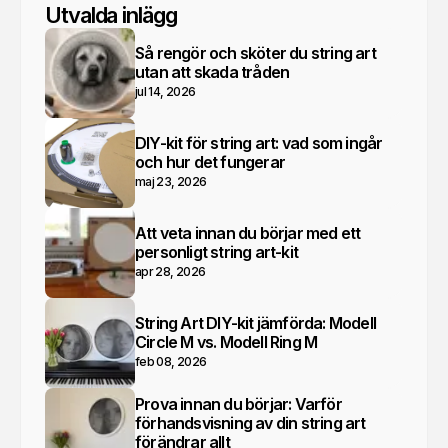
Utvalda inlägg
Så rengör och sköter du string art
utan att skada tråden
jul 14, 2026
DIY-kit för string art: vad som ingår
och hur det fungerar
maj 23, 2026
Att veta innan du börjar med ett
personligt string art-kit
apr 28, 2026
String Art DIY-kit jämförda: Modell
Circle M vs. Modell Ring M
feb 08, 2026
Prova innan du börjar: Varför
förhandsvisning av din string art
förändrar allt