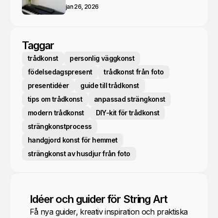
jan 26, 2026
Taggar
trådkonst
personlig väggkonst
födelsedagspresent
trådkonst från foto
presentidéer
guide till trådkonst
tips om trådkonst
anpassad strängkonst
modern trådkonst
DIY-kit för trådkonst
strängkonstprocess
handgjord konst för hemmet
strängkonst av husdjur från foto
Idéer och guider för String Art
Få nya guider, kreativ inspiration och praktiska