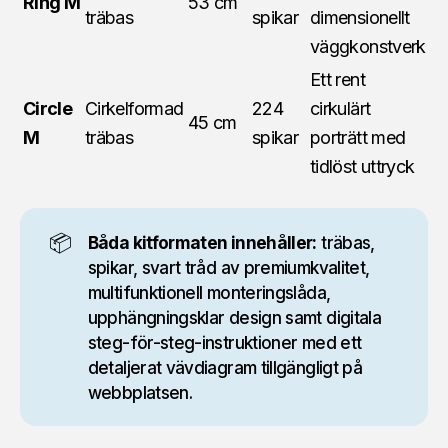
Ring M
53 cm
träbas
spikar
dimensionellt
väggkonstverk
Ett rent
Circle
Cirkelformad
224
cirkulärt
45 cm
M
träbas
spikar
porträtt med
tidlöst uttryck
📦
Båda kitformaten innehåller:
träbas,
spikar, svart tråd av premiumkvalitet,
multifunktionell monteringslåda,
upphängningsklar design samt digitala
steg-för-steg-instruktioner med ett
detaljerat vävdiagram tillgängligt på
webbplatsen.