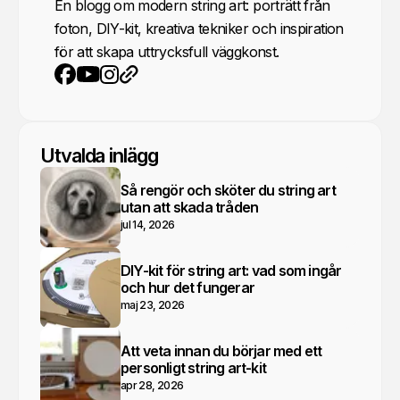
En blogg om modern string art: porträtt från
foton, DIY-kit, kreativa tekniker och inspiration
för att skapa uttrycksfull väggkonst.
YouTube
Instagram
Webbplats
Facebook
Utvalda inlägg
Så rengör och sköter du string art
utan att skada tråden
jul 14, 2026
DIY-kit för string art: vad som ingår
och hur det fungerar
maj 23, 2026
Att veta innan du börjar med ett
personligt string art-kit
apr 28, 2026