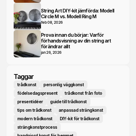
String Art DIY-kit jämförda: Modell
Circle M vs. Modell Ring M
feb 08, 2026
Prova innan du börjar: Varför
förhandsvisning av din string art
förändrar allt
jan 26, 2026
Taggar
trådkonst
personlig väggkonst
födelsedagspresent
trådkonst från foto
presentidéer
guide till trådkonst
tips om trådkonst
anpassad strängkonst
modern trådkonst
DIY-kit för trådkonst
strängkonstprocess
handgjord konst för hemmet