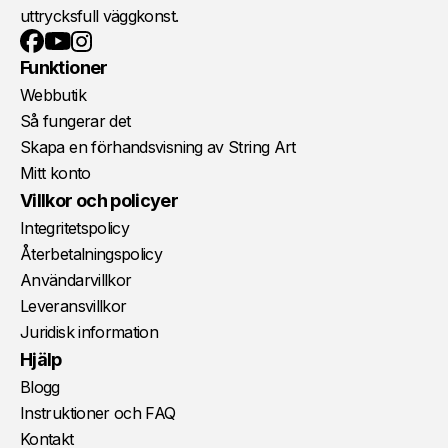
uttrycksfull väggkonst.
YouTube
Instagram
Facebook
Funktioner
Webbutik
Så fungerar det
Skapa en förhandsvisning av String Art
Mitt konto
Villkor och policyer
Integritetspolicy
Återbetalningspolicy
Användarvillkor
Leveransvillkor
Juridisk information
Hjälp
Blogg
Instruktioner och FAQ
Kontakt