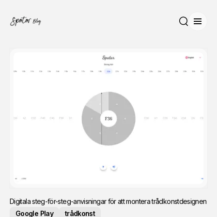
Öppn
Sök
Digitala steg-för-steg-anvisningar för att montera trådkonstdesignen
Google Play
trådkonst