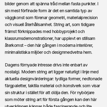
bilder genom att spänna tråd mellan fasta punkter. I
sin mest förfinade form är det en samtida typ av
väggkonst som förenar geometri, materialprecision
och visuell återhållsamhet. String art, som tidigare
främst förknippades med hobbyprojekt och
klassrumsdemonstrationer, har upplevt en stillsam
återkomst – den här gången i moderna interiörer,
minimalistiska miljöer och designmedvetna hem.
Dagens förnyade intresse drivs inte enbart av
nostalgi. Modern string art ligger naturligt i linje med
aktuella designvärderingar: tydliga former, nedtonade
färgpaletter, taktila material och konstverk som visar
sin struktur i stället för att dölja den. För nybörjare
som möter string art för första gången kan den här
utvecklingen kännas både fascinerande och lite