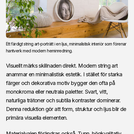
Ett färdigt string art-porträtt i en ljus, minimalistisk interiör som förenar 
hantverk med modern heminredning.
Visuellt märks skillnaden direkt. Modern string art
anammar en minimalistisk estetik. I stället för starka
färger och dekorativa motiv bygger den ofta på
monokroma eller neutrala paletter. Svart, vitt,
naturliga trätoner och subtila kontraster dominerar.
Denna reduktion gör att form, struktur och ljus blir de
primära visuella elementen.
Materialvalen förändras också. Tunn, högkvalitativ