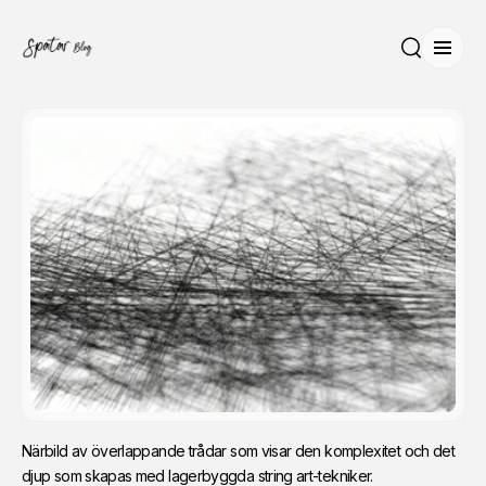
Öppn
Sök
Närbild av överlappande trådar som visar den komplexitet och det 
djup som skapas med lagerbyggda string art-tekniker.