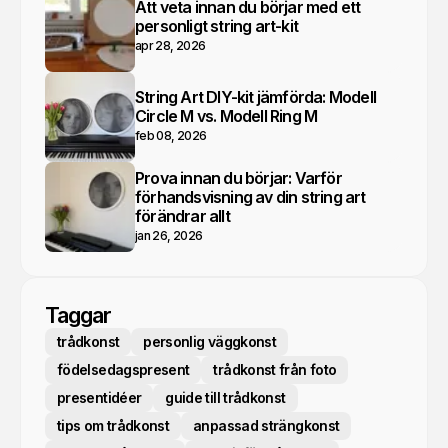
Att veta innan du börjar med ett
personligt string art-kit
apr 28, 2026
String Art DIY-kit jämförda: Modell
Circle M vs. Modell Ring M
feb 08, 2026
Prova innan du börjar: Varför
förhandsvisning av din string art
förändrar allt
jan 26, 2026
Taggar
trådkonst
personlig väggkonst
födelsedagspresent
trådkonst från foto
presentidéer
guide till trådkonst
tips om trådkonst
anpassad strängkonst