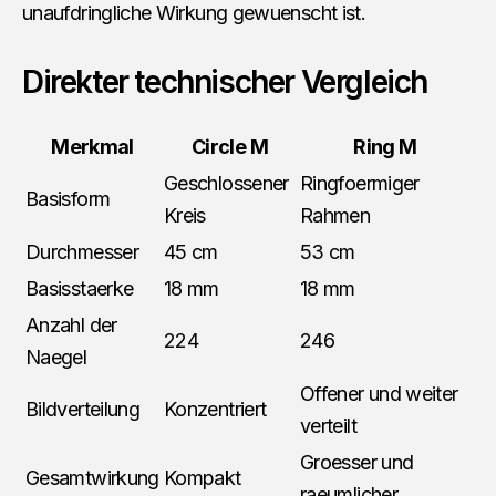
unaufdringliche Wirkung gewuenscht ist.
Direkter technischer Vergleich
Merkmal
Circle M
Ring M
Geschlossener
Ringfoermiger
Basisform
Kreis
Rahmen
Durchmesser
45 cm
53 cm
Basisstaerke
18 mm
18 mm
Anzahl der
224
246
Naegel
Offener und weiter
Bildverteilung
Konzentriert
verteilt
Groesser und
Gesamtwirkung
Kompakt
raeumlicher