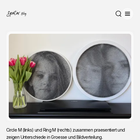
Menü
Suche
Circle M (links) und Ring M (rechts) zusammen praesentiert und 
zeigen Unterschiede in Groesse und Bildverteilung.