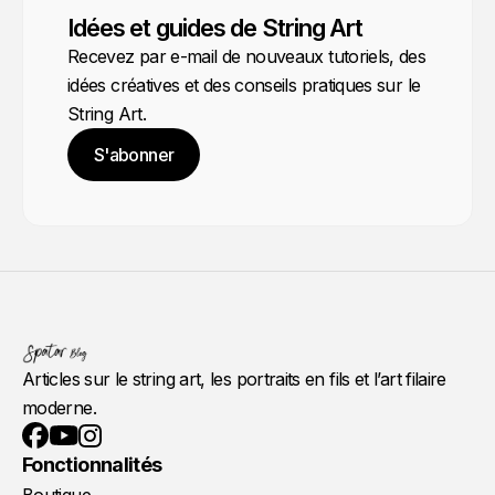
Idées et guides de String Art
Recevez par e-mail de nouveaux tutoriels, des
idées créatives et des conseils pratiques sur le
String Art.
S'abonner
Articles sur le string art, les portraits en fils et l’art filaire
moderne.
YouTube
Instagram
Facebook
Fonctionnalités