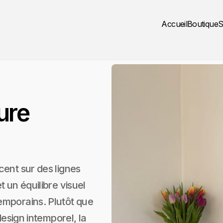
Accueil
Boutique
S
ure
cent sur des lignes
 un équilibre visuel
emporains. Plutôt que
design intemporel, la