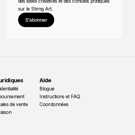
des idées créatives et des conseils pratiques
sur le String Art.
S'abonner
juridiques
Aide
dentialité
Blogue
mboursement
Instructions et FAQ
ales de vente
Coordonnées
raison