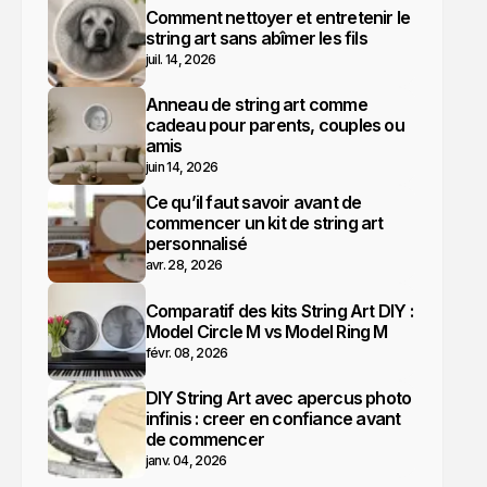
Comment nettoyer et entretenir le
string art sans abîmer les fils
juil. 14, 2026
Anneau de string art comme
cadeau pour parents, couples ou
amis
juin 14, 2026
Ce qu’il faut savoir avant de
commencer un kit de string art
personnalisé
avr. 28, 2026
Comparatif des kits String Art DIY :
Model Circle M vs Model Ring M
févr. 08, 2026
DIY String Art avec apercus photo
infinis : creer en confiance avant
de commencer
janv. 04, 2026