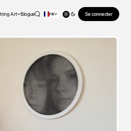
tring Art
Blogue
Se connecter
FR
Changer de thème
Rechercher