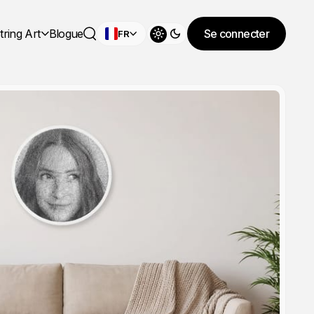
tring Art
Blogue
Se connecter
FR
Changer de thème
Rechercher