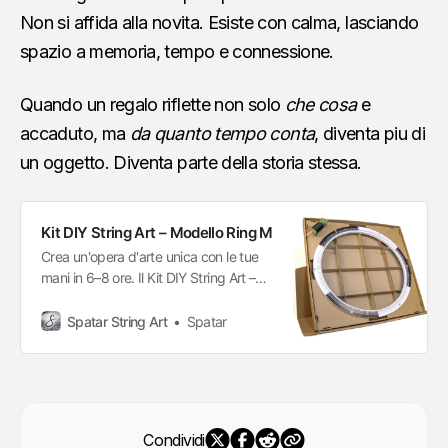
Non si affida alla novita. Esiste con calma, lasciando
spazio a memoria, tempo e connessione.
Quando un regalo riflette non solo
che cosa
e
accaduto, ma
da quanto tempo conta
, diventa piu di
un oggetto. Diventa parte della storia stessa.
Kit DIY String Art – Modello Ring M
Crea un'opera d'arte unica con le tue
mani in 6–8 ore. Il Kit DIY String Art –
Modello Ring M ti permette di
trasformare una foto in una
Spatar String Art
Spatar
straordinaria opera a fili attraverso un
processo semplice e meditativo. Il kit
combina una base in legno realizzata
con precisione con uno schema di
tessitura generato su misura,
Condividi
consentendoti di "disegnare"