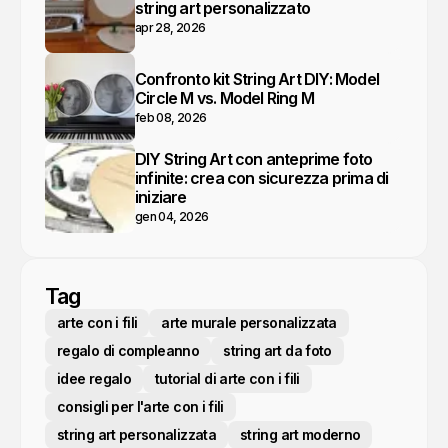
string art personalizzato
apr 28, 2026
Confronto kit String Art DIY: Model
Circle M vs. Model Ring M
feb 08, 2026
DIY String Art con anteprime foto
infinite: crea con sicurezza prima di
iniziare
gen 04, 2026
Tag
arte con i fili
arte murale personalizzata
regalo di compleanno
string art da foto
idee regalo
tutorial di arte con i fili
consigli per l'arte con i fili
string art personalizzata
string art moderno