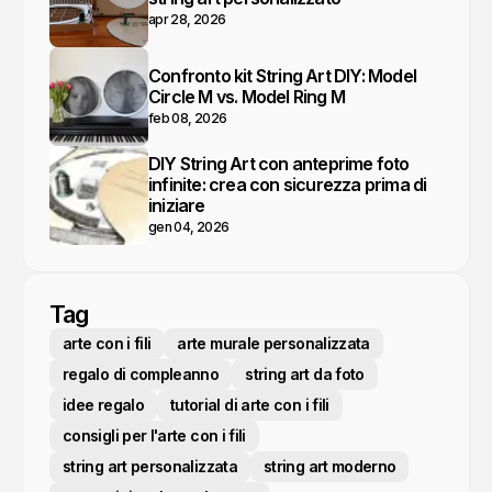
apr 28, 2026
Confronto kit String Art DIY: Model
Circle M vs. Model Ring M
feb 08, 2026
DIY String Art con anteprime foto
infinite: crea con sicurezza prima di
iniziare
gen 04, 2026
Tag
arte con i fili
arte murale personalizzata
regalo di compleanno
string art da foto
idee regalo
tutorial di arte con i fili
consigli per l'arte con i fili
string art personalizzata
string art moderno