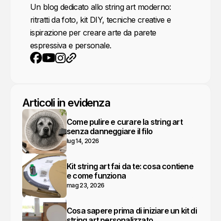
Un blog dedicato allo string art moderno:
ritratti da foto, kit DIY, tecniche creative e
ispirazione per creare arte da parete
espressiva e personale.
YouTube
Instagram
Sito web
Facebook
Articoli in evidenza
Come pulire e curare la string art
senza danneggiare il filo
lug 14, 2026
Kit string art fai da te: cosa contiene
e come funziona
mag 23, 2026
Cosa sapere prima di iniziare un kit di
string art personalizzato