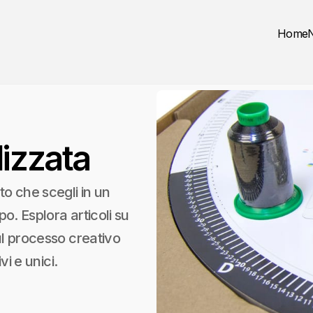
Home
lizzata
to che scegli in un
po. Esplora articoli su
sul processo creativo
vi e unici.