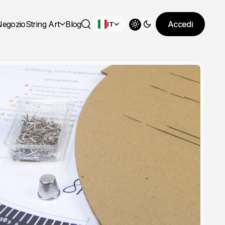
Negozio
String Art
Blog
Accedi
IT
Cambia tema
Cerca