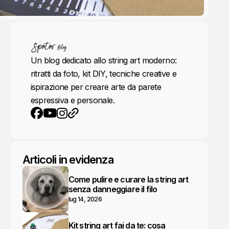
Un blog dedicato allo string art moderno:
ritratti da foto, kit DIY, tecniche creative e
ispirazione per creare arte da parete
espressiva e personale.
YouTube
Instagram
Sito web
Facebook
Articoli in evidenza
Come pulire e curare la string art
senza danneggiare il filo
lug 14, 2026
Kit string art fai da te: cosa