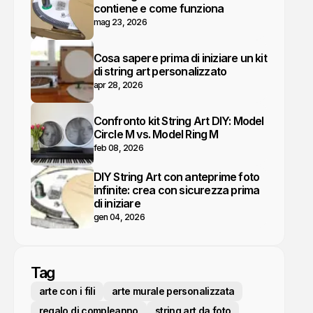
contiene e come funziona
mag 23, 2026
Cosa sapere prima di iniziare un kit
di string art personalizzato
apr 28, 2026
Confronto kit String Art DIY: Model
Circle M vs. Model Ring M
feb 08, 2026
DIY String Art con anteprime foto
infinite: crea con sicurezza prima
di iniziare
gen 04, 2026
Tag
arte con i fili
arte murale personalizzata
regalo di compleanno
string art da foto