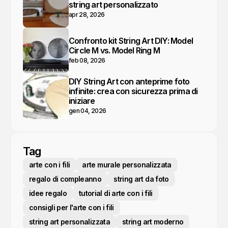
string art personalizzato
apr 28, 2026
Confronto kit String Art DIY: Model
Circle M vs. Model Ring M
feb 08, 2026
DIY String Art con anteprime foto
infinite: crea con sicurezza prima di
iniziare
gen 04, 2026
Tag
arte con i fili
arte murale personalizzata
regalo di compleanno
string art da foto
idee regalo
tutorial di arte con i fili
consigli per l'arte con i fili
string art personalizzata
string art moderno